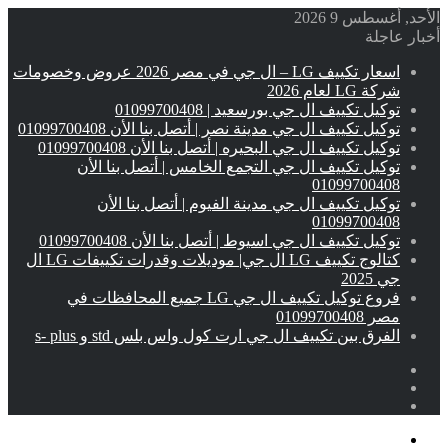
الأحد, أغسطس 9 2026
أخبار عاجلة
اسعار تكييف LG – ال جي في مصر 2026 عروض وخصومات
شركة LG لعام 2026
توكيل تكييف ال جي بورسعيد | 01099700408
توكيل تكييف ال جي مدينة نصر | أتصل بنا الأن 01099700408
توكيل تكييف ال جي البحيره | أتصل بنا الأن 01099700408
توكيل تكييف ال جي التجمع الخامس | أتصل بنا الأن
01099700408
توكيل تكييف ال جي مدينة الفيوم | أتصل بنا الأن
01099700408
توكيل تكييف ال جي اسيوط | أتصل بنا الأن 01099700408
كتالوج تكييف LG ال جي| موديلات وقدرات تكييفات LG ال
جي 2025
فروع توكيل تكييف ال جي LG جميع المحافظات في
مصر 01099700408
الفرق بين تكييف ال جي ارت كول واس بلس std و s- plus
إضافة
مقال
عمود
تسجيل
عشوائي
جانبي
الدخول
القائمة