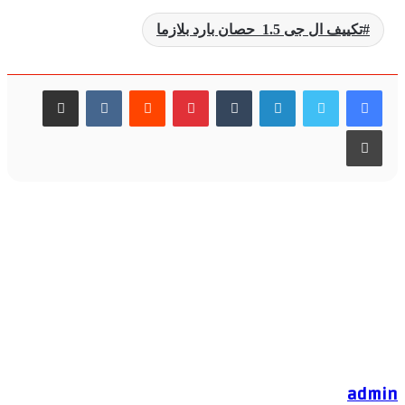
تكييف ال جى 1.5 حصان بارد بلازما
لينكدإن
بينتيريست
مشاركة عبر البريد
طباعة
admin