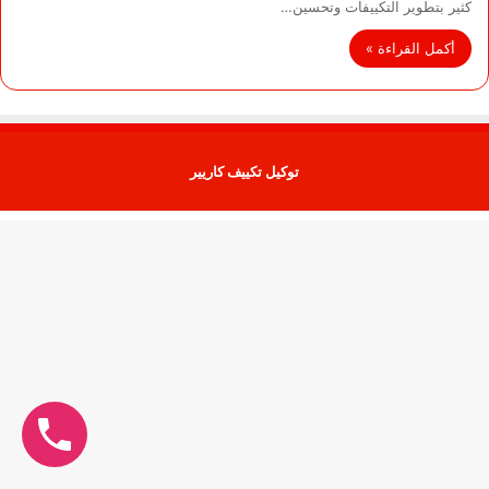
كثير بتطوير التكييفات وتحسين…
أكمل القراءة »
توكيل تكييف كاريير