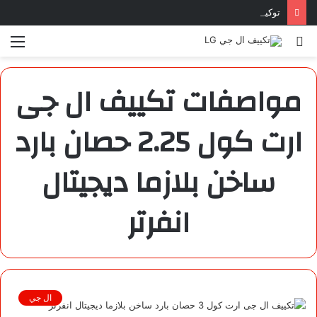
توكيل تكييف ال جي بورسعيد | 01099700408
بحث
الق
عن
مواصفات تكييف ال جى
ارت كول 2.25 حصان بارد
ساخن بلازما ديجيتال
انفرتر
ال جي