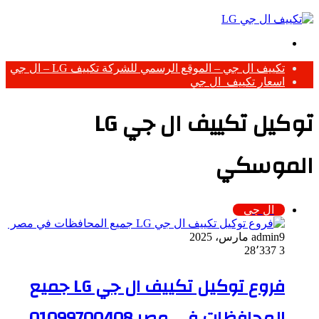
بحث
عن
تكييف ال جي – الموقع الرسمي للشركة تكييف LG – ال جي
اسعار تكييف ال جي
توكيل تكييف ال جي LG
الموسكي
ال جي
9 مارس، 2025
admin
28٬337
3
فروع توكيل تكييف ال جي LG جميع
المحافظات في مصر 01099700408