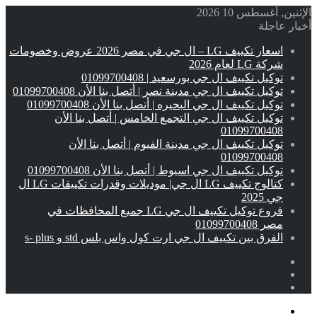
الإثنين, أغسطس 10 2026
أخبار عاجلة
اسعار تكييف LG – ال جي في مصر 2026 عروض وخصومات
شركة LG لعام 2026
توكيل تكييف ال جي بورسعيد | 01099700408
توكيل تكييف ال جي مدينة نصر | أتصل بنا الأن 01099700408
توكيل تكييف ال جي البحيره | أتصل بنا الأن 01099700408
توكيل تكييف ال جي التجمع الخامس | أتصل بنا الأن
01099700408
توكيل تكييف ال جي مدينة الفيوم | أتصل بنا الأن
01099700408
توكيل تكييف ال جي اسيوط | أتصل بنا الأن 01099700408
كتالوج تكييف LG ال جي| موديلات وقدرات تكييفات LG ال
جي 2025
فروع توكيل تكييف ال جي LG جميع المحافظات في
مصر 01099700408
الفرق بين تكييف ال جي ارت كول واس بلس std و s- plus
إضافة
مقال
عمود
تسجيل
عشوائي
جانبي
الدخول
القائمة