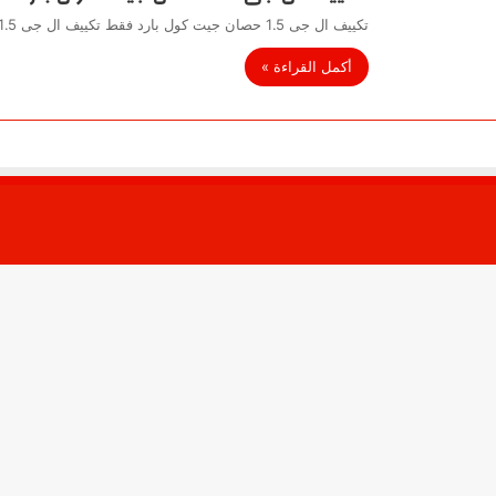
تكييف ال جى 1.5 حصان جيت كول بارد فقط تكييف ال جى 1.5 حصان جيت كول بارد فقط :- علشان…
أكمل القراءة »