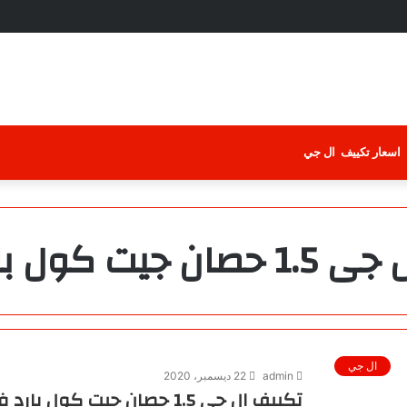
اسعار تكييف ال جي
يت كول بارد فقط
ال جي
admin
22 ديسمبر، 2020
تكييف ال جى 1.5 حصان جيت كول بارد فقط