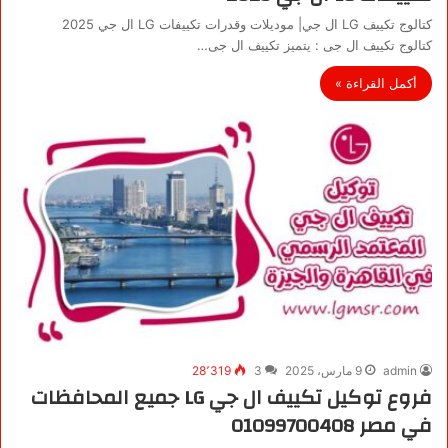
كتالوج تكييف LG ال جي| موديلات وقدرات تكييفات LG ال جي 2025
كتالوج تكييف ال جى : يتميز تكييف ال جى…
أكمل القراءة »
admin
9 مارس، 2025
3
28٬319
فروع توكيل تكييف ال جي LG جميع المحافظات
في مصر 01099700408