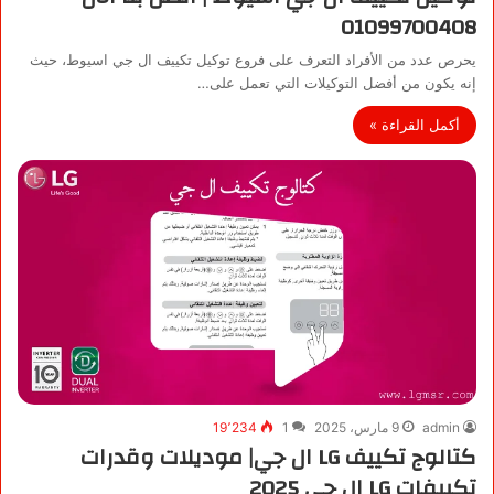
01099700408
يحرص عدد من الأفراد التعرف على فروع توكيل تكييف ال جي اسيوط، حيث
إنه يكون من أفضل التوكيلات التي تعمل على…
أكمل القراءة »
admin
9 مارس، 2025
1
19٬234
كتالوج تكييف LG ال جي| موديلات وقدرات
تكييفات LG ال جي 2025