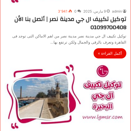
admin
9 مارس، 2025
0
3٬941
توكيل تكييف ال جي مدينة نصر | أتصل بنا الأن
01099700408
توكيل تكييف ال جي مدينة نصر مدينة نصر من اهم الاماكن التى توجد فى
القاهرة وتعرف بالرقى والجمال ولكن ترتفع بها…
أكمل القراءة »