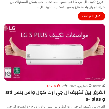
فروع تكييف ال جي LG فى جميع المحافظات حتى يتمكن المستهلك من
شراء الجهاز والاستمتاع بجميع الامكانيات تكييف ال…
أكمل القراءة »
admin
9 مارس، 2025
0
17٬790
الفرق بين تكييف ال جي ارت كول واس بلس std
و s- plus
الفرق بين تكييف ال جي ارت كول واس بلس std و s- plus إهتمت ال جي